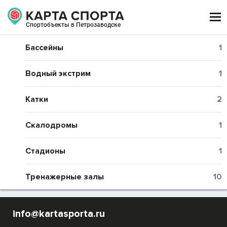

Спортобъекты в Петрозаводске
Бассейны
1
Водный экстрим
1
Катки
2
Скалодромы
1
Стадионы
1
Тренажерные залы
10
info@kartasporta.ru